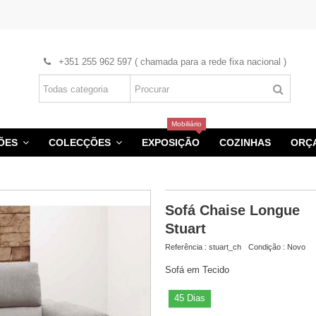
+351 255 962 597 ( chamada para a rede fixa nacional )
Mobiliário
HÕES
COLECÇÕES
EXPOSIÇÃO
COZINHAS
ORÇ
Sofá Chaise Longue
Stuart
Referência :
stuart_ch
Condição :
Novo
Sofá em Tecido
45 Dias