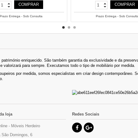
COMPRAR
COMPRAR
Prazo Entrega - Sob Consulta
Prazo Entrega - Sob Consult
património enriquecido. São também garantia da exclusividade e da preserva
se valorizará para sempre. Executamos todo o tipo de mobiliário por medida.
roupeiros por medida, somos especialistas em criar design contemporâneo.
o.
da loja
Redes Sociais
nline - Móveis Herdeiro
 São Domingos, 6