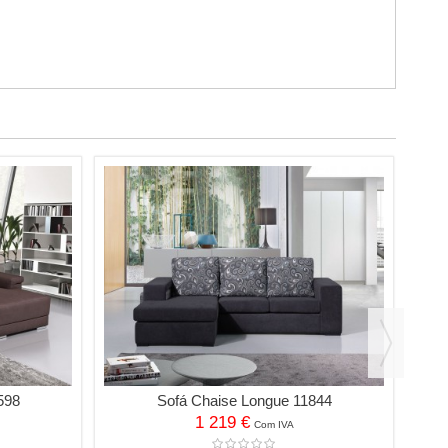
598
Sofá Chaise Longue 11844
1 219 €
Com IVA