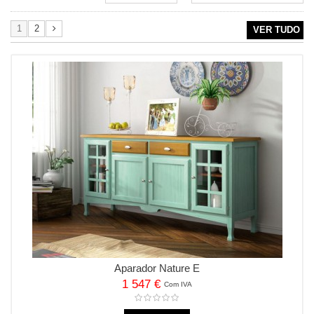
1
2
VER TUDO
Aparador Nature E
1 547 €
Com IVA