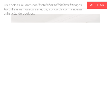
Prazo Entrega - Sob Consulta
Os cookies ajudam-nos a oferecer os nossos serviços.
ACEITAR
Ao utilizar os nossos serviços, concorda com a nossa
utilização de cookies.
Quarto Casal Nature H
4 115 €
Com IVA
COMPRAR