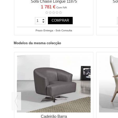
Sofá Chaise Longue 11875
So
1 781 €
Com IVA
COMPRAR
Prazo Entrega - Sob Consulta
Modelos da mesma colecção
Cadeirão Barra