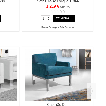
598
Sofá Chaise Longue 11844
1 219 €
Com IVA
COMPRAR
a
Prazo Entrega - Sob Consulta
Cadeirão Dan