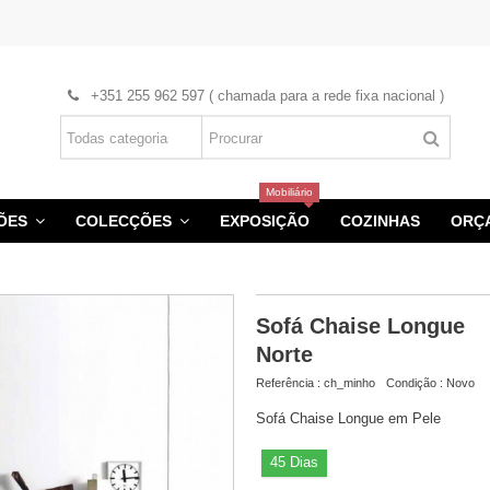
+351 255 962 597 ( chamada para a rede fixa nacional )
Mobiliário
HÕES
COLECÇÕES
EXPOSIÇÃO
COZINHAS
ORÇ
Sofá Chaise Longue
Norte
Referência :
ch_minho
Condição :
Novo
Sofá Chaise Longue em Pele
45 Dias