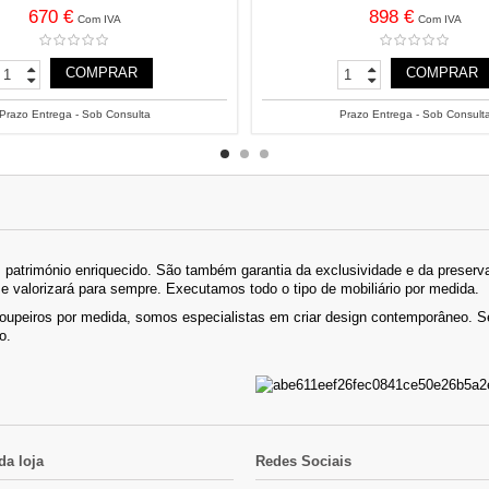
670 €
898 €
Com IVA
Com IVA
COMPRAR
COMPRAR
Prazo Entrega - Sob Consulta
Prazo Entrega - Sob Consult
património enriquecido. São também garantia da exclusividade e da preserva
se valorizará para sempre. Executamos todo o tipo de mobiliário por medida.
roupeiros por medida, somos especialistas em criar design contemporâneo.
o.
da loja
Redes Sociais