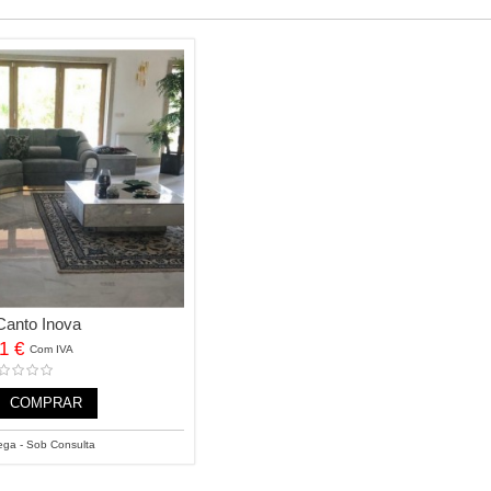
Canto Inova
91 €
Com IVA
COMPRAR
ega - Sob Consulta