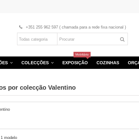
+351 255 962 597 ( chamada para a rede fixa nacional )
Mobiliário
HÕES
COLECÇÕES
EXPOSIÇÃO
COZINHAS
ORÇ
os por colecção Valentino
entino
e 1 modelo