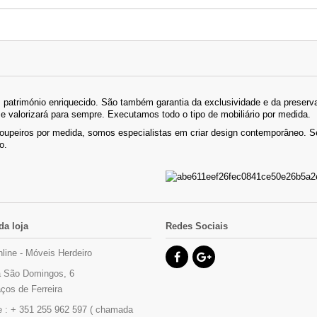
património enriquecido. São também garantia da exclusividade e da preserva
se valorizará para sempre. Executamos todo o tipo de mobiliário por medida.
roupeiros por medida, somos especialistas em criar design contemporâneo.
o.
da loja
Redes Sociais
nline - Móveis Herdeiro
 São Domingos, 6
ços de Ferreira
e :
+ 351 255 962 597 ( chamada