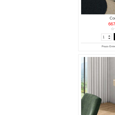
Co
66
Prazo Entr