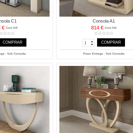
nsola C1
Consola A1
7 €
814 €
Com IVA
Com IVA
COMPRAR
COMPRAR
ega - Sob Consulta
Prazo Entrega - Sob Consulta