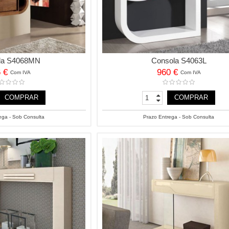
la S4068MN
Consola S4063L
6 €
960 €
Com IVA
Com IVA
COMPRAR
COMPRAR
ega - Sob Consulta
Prazo Entrega - Sob Consulta