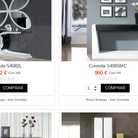
ola S4082L
Consola S4065MC
52 €
960 €
Com IVA
Com IVA
COMPRAR
COMPRAR
ega - Sob Consulta
Prazo Entrega - Sob Consulta