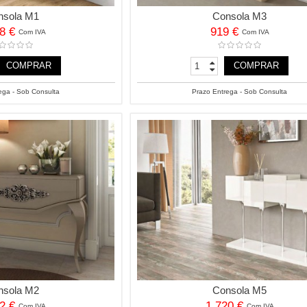
nsola M1
Consola M3
88 €
919 €
Com IVA
Com IVA
COMPRAR
COMPRAR
ega - Sob Consulta
Prazo Entrega - Sob Consulta
nsola M2
Consola M5
92 €
1 720 €
Com IVA
Com IVA