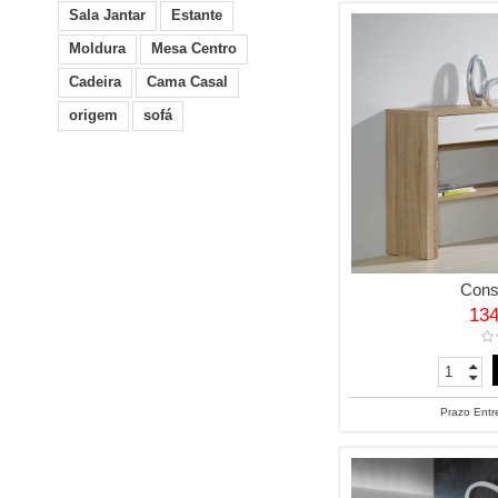
Sala Jantar
Estante
Moldura
Mesa Centro
Cadeira
Cama Casal
origem
sofá
Cons
13
Prazo Entr