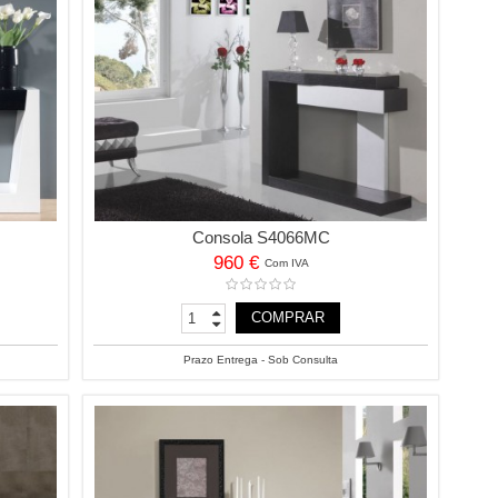
Consola S4066MC
960 €
Com IVA
COMPRAR
Prazo Entrega - Sob Consulta