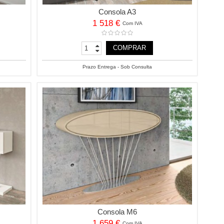
Consola A3
1 518 €
Com IVA
COMPRAR
Prazo Entrega - Sob Consulta
Consola M6
1 659 €
Com IVA