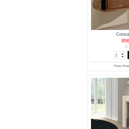
Conso
85
Prazo Entr