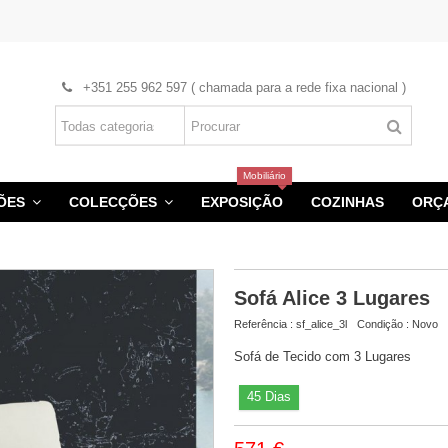
+351 255 962 597 ( chamada para a rede fixa nacional )
Mobiliário
HÕES
COLECÇÕES
EXPOSIÇÃO
COZINHAS
ORÇ
Sofá Alice 3 Lugares
Referência :
sf_alice_3l
Condição :
Novo
Sofá de Tecido com 3 Lugares
45 Dias