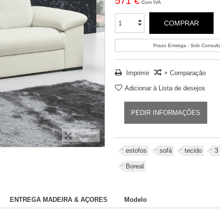
571 €
Com IVA
COMPRAR
Prazo Entrega - Sob Consult
Imprimir
+ Comparação
Adicionar à Lista de desejos
PEDIR INFORMAÇÕES
Expandir
estofos
sofá
tecido
3
Boreal
ENTREGA MADEIRA & AÇORES
Modelo