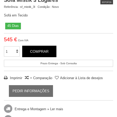
Sofá Mistik 3 Lugares
Referência :
sf_mistik_3l
Condição :
Novo
Sofá em Tecido
45 Dias
545 €
Com IVA
COMPRAR
Prazo Entrega - Sob Consulta
Imprimir
+ Comparação
Adicionar à Lista de desejos
PEDIR INFORMAÇÕES
Entrega e Montagem »
Ler mais