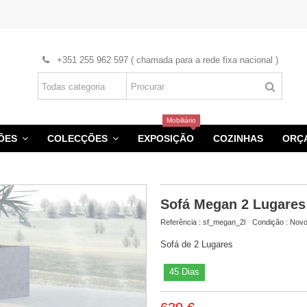
+351 255 962 597 ( chamada para a rede fixa nacional )
Mobiliário
HÕES
COLECÇÕES
EXPOSIÇÃO
COZINHAS
ORÇ
Sofá Megan 2 Lugares
Referência :
sf_megan_2l
Condição :
Nov
Sofá de 2 Lugares
45 Dias