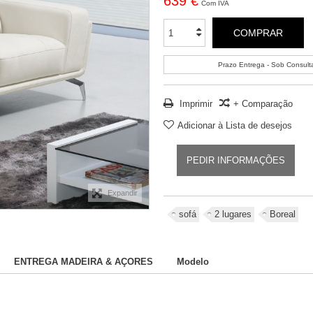
639 €
Com IVA
COMPRAR
Prazo Entrega - Sob Consult
Imprimir
+ Comparação
Adicionar à Lista de desejos
PEDIR INFORMAÇÕES
Expandir
sofá
2 lugares
Boreal
ENTREGA MADEIRA & AÇORES
Modelo