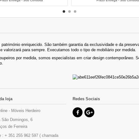
Prazo Entrega - Sob Consulta
Prazo Entrega - Sob Consult
património enriquecido. São também garantia da exclusividade e da preserva
se valorizará para sempre. Executamos todo o tipo de mobiliário por medida.
roupeiros por medida, somos especialistas em criar design contemporâneo.
o.
da loja
Redes Sociais
nline - Móveis Herdeiro
 São Domingos, 6
ços de Ferreira
e :
+ 351 255 962 597 ( chamada