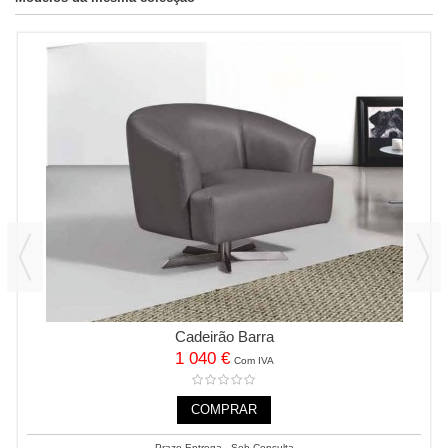
Cadeirão Barra
1 040 €
Com IVA
COMPRAR
Prazo Entrega - Sob Consulta