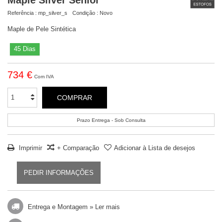
Referência :
mp_silver_s
Condição :
Novo
Maple de Pele Sintética
45 Dias
734 €
Com IVA
COMPRAR
Prazo Entrega - Sob Consulta
Imprimir
+ Comparação
Adicionar à Lista de desejos
PEDIR INFORMAÇÕES
Entrega e Montagem »
Ler mais