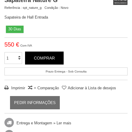
Sapateira Nature G
Referência :
spt_nature_g
Condição :
Novo
Sapateira de Hall Entrada
30 Dias
550 €
Com IVA
COMPRAR
Prazo Entrega - Sob Consulta
Imprimir
+ Comparação
Adicionar à Lista de desejos
PEDIR INFORMAÇÕES
Entrega e Montagem »
Ler mais