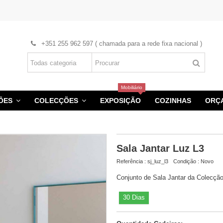
+351 255 962 597 ( chamada para a rede fixa nacional )
Mobiliário
HÕES
COLECÇÕES
EXPOSIÇÃO
COZINHAS
ORÇ
Sala Jantar Luz L3
Referência :
sj_luz_l3
Condição :
Novo
Conjunto de Sala Jantar da Colecçã
30 Dias