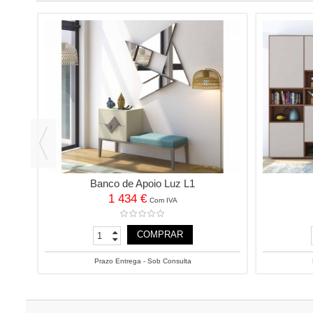
ENDA!
Banco de Apoio Luz L1
1 434 €
Com IVA
COMPRAR
Prazo Entrega - Sob Consulta