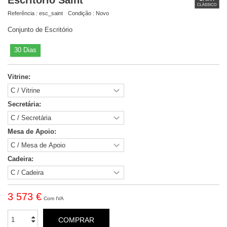
Referência :
esc_saint
Condição :
Novo
Conjunto de Escritório
30 Dias
Vitrine:
Secretária:
Mesa de Apoio:
Cadeira:
3 573 €
Com IVA
COMPRAR