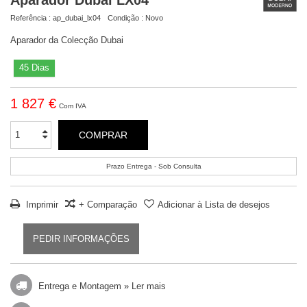
Referência :
ap_dubai_lx04
Condição :
Novo
Aparador da Colecção Dubai
45 Dias
1 827 €
Com IVA
COMPRAR
Prazo Entrega - Sob Consulta
Imprimir
+ Comparação
Adicionar à Lista de desejos
PEDIR INFORMAÇÕES
Entrega e Montagem »
Ler mais