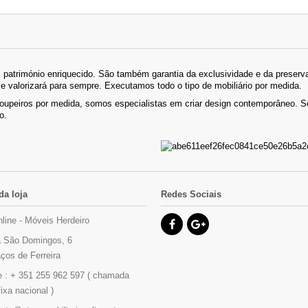
património enriquecido. São também garantia da exclusividade e da preserva
se valorizará para sempre. Executamos todo o tipo de mobiliário por medida.
roupeiros por medida, somos especialistas em criar design contemporâneo.
o.
da loja
Redes Sociais
nline - Móveis Herdeiro
 São Domingos, 6
ços de Ferreira
e :
+ 351 255 962 597 ( chamada
fixa nacional )