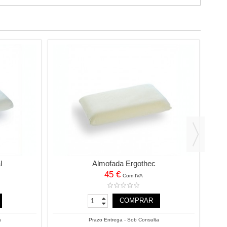
l
Almofada Ergothec
45 €
Com IVA
COMPRAR
a
Prazo Entrega - Sob Consulta