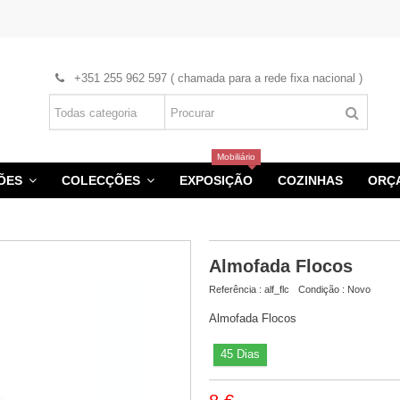
+351 255 962 597 ( chamada para a rede fixa nacional )
Mobiliário
HÕES
COLECÇÕES
EXPOSIÇÃO
COZINHAS
ORÇ
Almofada Flocos
Referência :
alf_flc
Condição :
Novo
Almofada Flocos
45 Dias